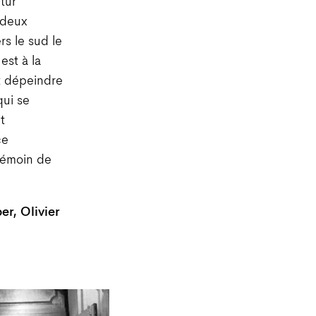
tur
 deux
s le sud le
est à la
t dépeindre
qui se
t
ce
 témoin de
er, Olivier