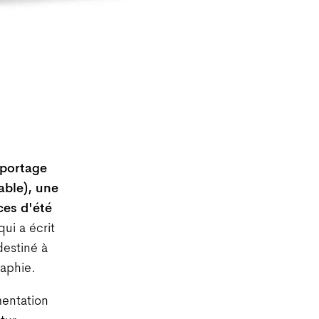
eportage
able), une
ces d'été
qui a écrit
destiné à
raphie.
mentation