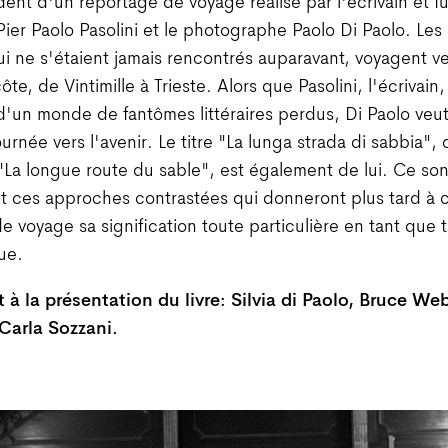
ent d'un reportage de voyage réalisé par l'écrivain et fu
 Pier Paolo Pasolini et le photographe Paolo Di Paolo. Les
 ne s'étaient jamais rencontrés auparavant, voyagent ver
ôte, de Vintimille à Trieste. Alors que Pasolini, l'écrivain, 
'un monde de fantômes littéraires perdus, Di Paolo veu
ournée vers l'avenir. Le titre "La lunga strada di sabbia", 
 "La longue route du sable", est également de lui. Ce son
 ces approches contrastées qui donneront plus tard à 
e voyage sa signification toute particulière en tant que
ue.
 à la présentation du livre: Silvia di Paolo, Bruce Web
 Carla Sozzani.