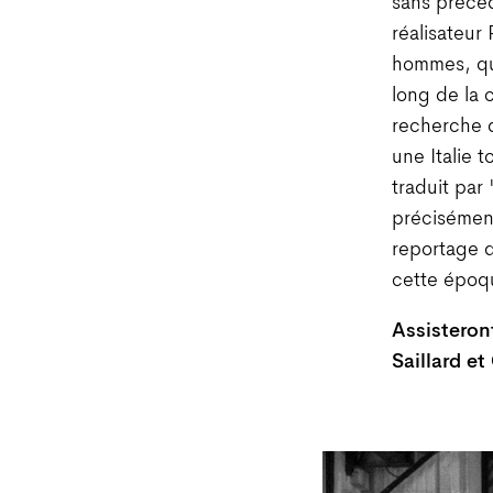
sans précéd
réalisateur
hommes, qui
long de la c
recherche d
une Italie t
traduit par
précisément
reportage d
cette époq
Assisteront
Saillard et