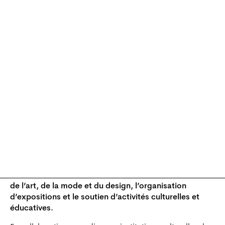
Le logo de la Fondation a été réalisé par Julian Schnabel.
La Fondation se trouve à Paris au 18, rue de la Verrerie où
Azzedine Alaïa a vécu et travaillé. Elle est logée dans un
ensemble de bâtiments autour d’une cour intérieure,
aménagée avec des plantes. Au fond de la cour, la
grande galerie d’exposition avec verrière, et au premier
étage, une deuxième salle d’exposition. Il y a aussi une
librairie dédiée à la mode, à l’art, au design, et à la
littérature, ainsi qu’un café en mémoire de la légendaire
hospitalité de monsieur Alaïa.
La Fondation Azzedine Alaïa a été reconnue
établissement d’utilité publique par décret du 28
février 2020. Voulue par Azzedine Alaïa de son vivant,
les missions de la Fondation sont la conservation et la
mise en valeur de l’œuvre d’Azzedine Alaïa, des
œuvres collectionnées toute sa vie dans les domaines
de l’art, de la mode et du design, l’organisation
d’expositions et le soutien d’activités culturelles et
éducatives.