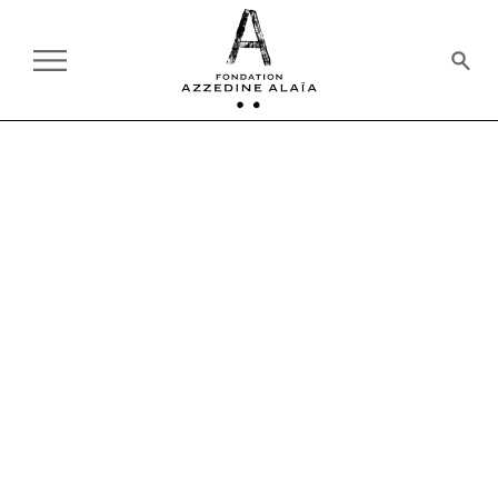
LA FONDATION
CONSEIL D'ADMINISTRATION & BURE
LA FONDATION
Je souhaite créer une fondation
qui soit dans ma maison, là où je
vis dans le Marais pour abriter
mes collections de l'histoire de la