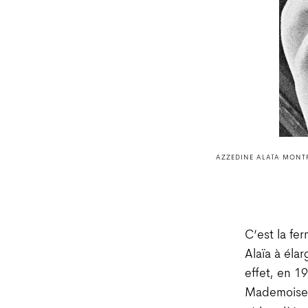
AZZEDINE ALAÏA MONTR
C’est la fe
Alaïa à éla
effet, en 1
Mademoisell