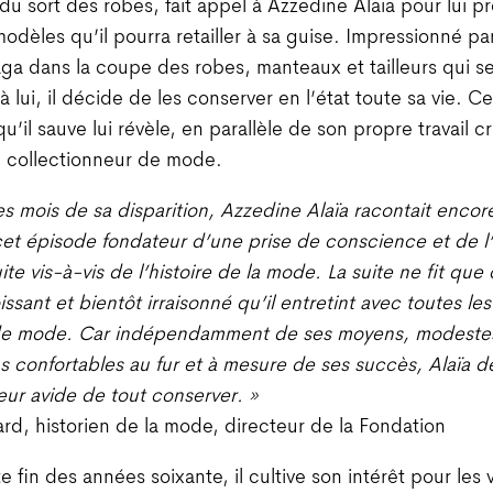
 du sort des robes, fait appel à Azzedine Alaïa pour lui 
modèles qu’il pourra retailler à sa guise. Impressionné pa
ga dans la coupe des robes, manteaux et tailleurs qui s
à lui, il décide de les conserver en l’état toute sa vie. C
u’il sauve lui révèle, en parallèle de son propre travail cr
e collectionneur de mode.
s mois de sa disparition, Azzedine Alaïa racontait encor
et épisode fondateur d’une prise de conscience et de l’
ite vis-à-vis de l’histoire de la mode. La suite ne fit que
oissant et bientôt irraisonné qu’il entretint avec toutes l
e mode. Car indépendamment de ses moyens, modestes
s confortables au fur et à mesure de ses succès, Alaïa de
eur avide de tout conserver. »
lard, historien de la mode, directeur de la Fondation
e fin des années soixante, il cultive son intérêt pour les