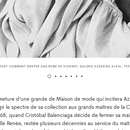
ANT COMMENT DRAPER UNE ROBE DE VIONNET, GALERIE AZZEDINE ALAÏA, 199
rmeture d’une grande de Maison de mode qui incitera A
rgir le spectre de sa collection aux grands maîtres de la 
968, quand Cristóbal Balenciaga décide de fermer sa ma
e Renée, restée plusieurs décennies au service du maî