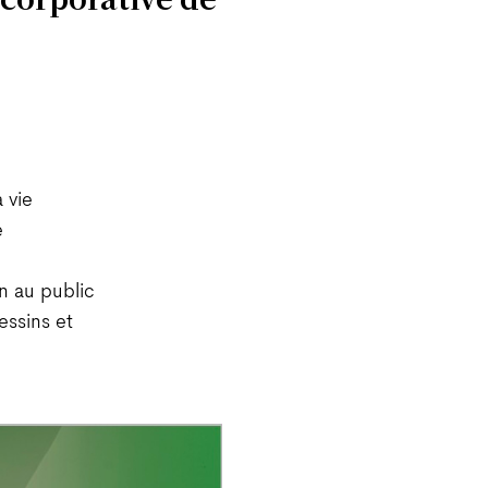
 vie
e
on au public
essins et