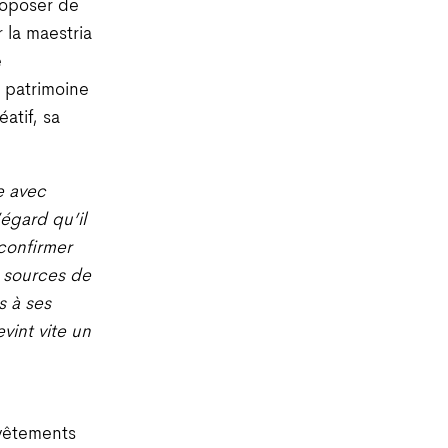
proposer de
r la maestria
e
e patrimoine
éatif, sa
e avec
égard qu’il
 confirmer
es sources de
 à ses
vint vite un
 vêtements