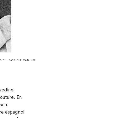
0 PH. PATRICIA CANINO
zzedine
Couture. En
ison,
tre espagnol