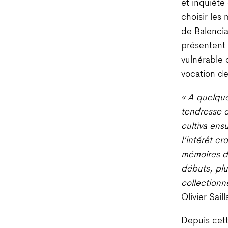
et inquiète
choisir les 
de Balencia
présentent 
vulnérable q
vocation d
« A quelque
tendresse c
cultiva ensu
l’intérêt cr
mémoires d
débuts, plu
collectionn
Olivier Sail
Depuis cett