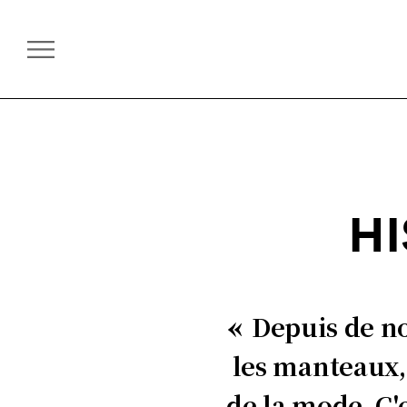
HI
Depuis de no
les manteaux, 
de la mode. C'