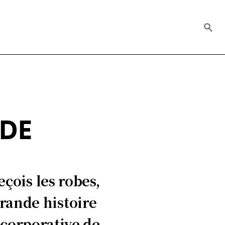
ODE
çois les robes,
grande histoire
 corporative de