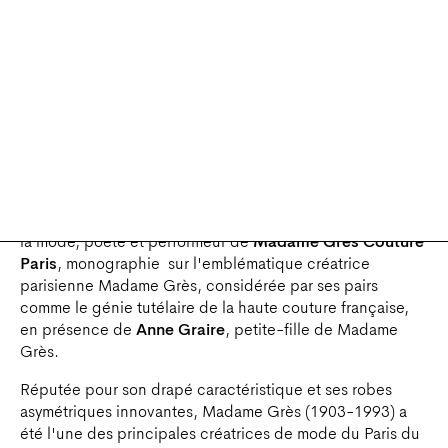
ROBE DU SOIR, ANONYME, HARPER'S BAZAAR, 1939
Présentation et signature par
Olivier Saillard
historien de
la mode, poète et performeur de
Madame Grès Couture
Paris
, monographie sur l'emblématique créatrice
parisienne Madame Grès, considérée par ses pairs
comme le génie tutélaire de la haute couture française,
en présence de
Anne Graire
, petite-fille de Madame
Grès.
Réputée pour son drapé caractéristique et ses robes
asymétriques innovantes, Madame Grès (1903-1993) a
été l'une des principales créatrices de mode du Paris du