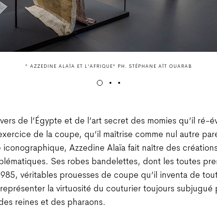
" AZZEDINE ALAÏA ET L'AFRIQUE" PH. STÉPHANE AÏT OUARAB
avers de l’Égypte et de l’art secret des momies qu’il ré-é
’exercice de la coupe, qu’il maîtrise comme nul autre par
 iconographique, Azzedine Alaïa fait naître des créatio
blématiques. Ses robes bandelettes, dont les toutes pr
985, véritables prouesses de coupe qu’il inventa de tou
 représenter la virtuosité du couturier toujours subjugué 
des reines et des pharaons.