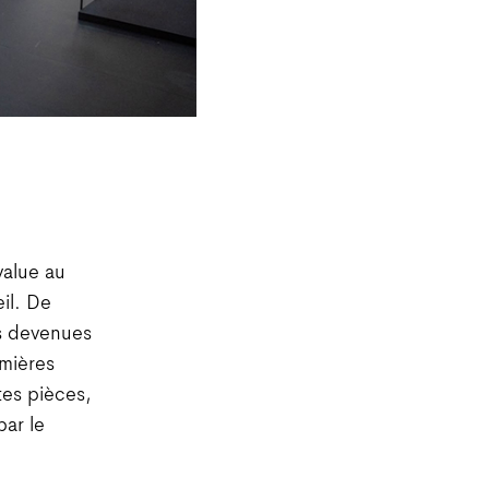
value au
eil. De
ns devenues
emières
tes pièces,
par le