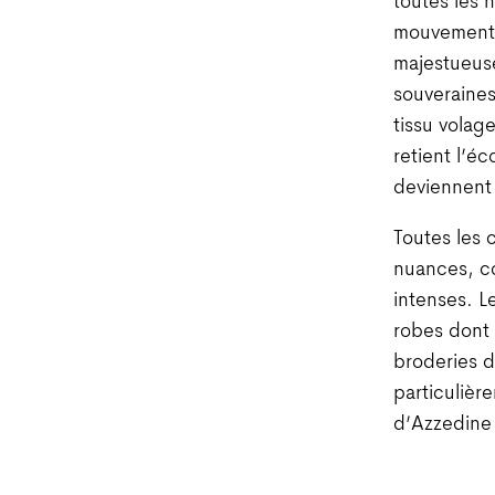
toutes les 
mouvements
majestueuse
souveraines
tissu volag
retient l’é
deviennent 
Toutes les 
nuances, co
intenses. Le
robes dont 
broderies d
particulièr
d’Azzedine 