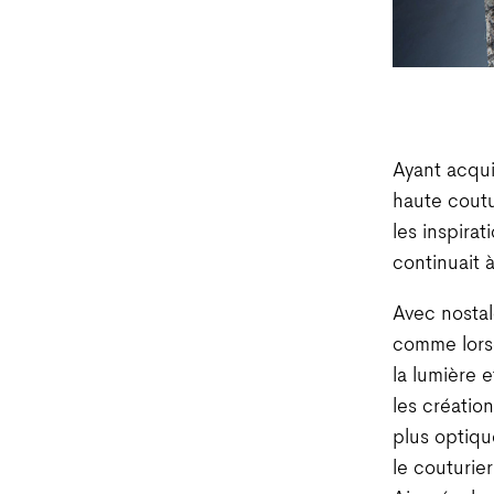
Ayant acqui
haute coutu
les inspirat
continuait 
Avec nostal
comme lorsq
la lumière 
les créatio
plus optiqu
le couturie