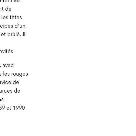
ntent les
nt de
Les têtes
ncipes d’un
t brûlé, il
nvités.
s avec
s les rouges
ervice de
ourues de
ns
989 et 1990