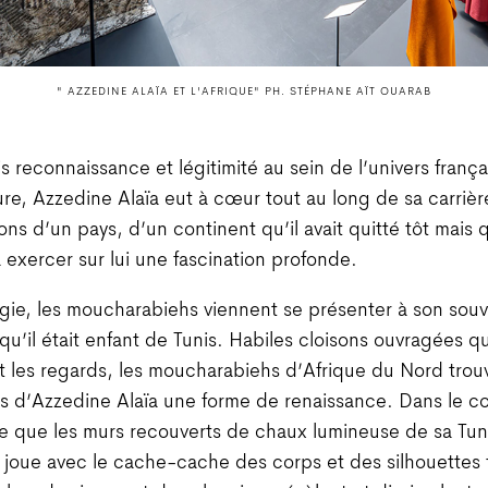
" AZZEDINE ALAÏA ET L'AFRIQUE" PH. STÉPHANE AÏT OUARAB
s reconnaissance et légitimité au sein de l’univers frança
re, Azzedine Alaïa eut à cœur tout au long de sa carrièr
ions d’un pays, d’un continent qu’il avait quitté tôt mais 
à exercer sur lui une fascination profonde.
gie, les moucharabiehs viennent se présenter à son souv
u’il était enfant de Tunis. Habiles cloisons ouvragées qu
et les regards, les moucharabiehs d’Afrique du Nord tro
ns d’Azzedine Alaïa une forme de renaissance. Dans le c
e que les murs recouverts de chaux lumineuse de sa Tuni
r joue avec le cache-cache des corps et des silhouettes f