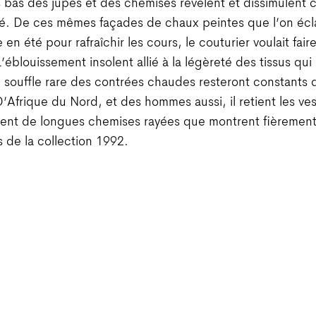
s bas des jupes et des chemises révèlent et dissimulent
é. De ces mêmes façades de chaux peintes que l’on éc
 en été pour rafraîchir les cours, le couturier voulait fai
L’éblouissement insolent allié à la légèreté des tissus qu
e souffle rare des contrées chaudes resteront constants 
D’Afrique du Nord, et des hommes aussi, il retient les ve
ent de longues chemises rayées que montrent fièrement
de la collection 1992.