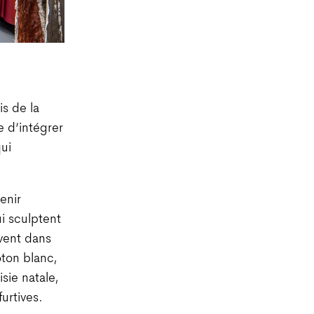
is de la
e d’intégrer
qui
enir
i sculptent
uvent dans
oton blanc,
sie natale,
urtives.