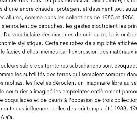
nuances des noirs. Du plus radieux au plus sombre, ils tei
 d’une encre chaude, protègent et dessinent tout auta
s allures, comme dans les collections de 1983 et 1984. 
 s’enroulent de capuches, les gestes s’octroient les pri
e. Du vocabulaire des masques de cuir ou de bois ombre e
conomie stylistique. Certaines robes de simplicité affichée
le faciès d’elles-mêmes par l’expression des matériaux i
couleurs sable des territoires subsahariens sont évoquée
mme les subtilités des terres qui semblent sombrer dan
s raphias, les ficelles déroulent un imaginaire libre au s
le couturier a imaginé les empreintes entièrement parc
e coquillages et de cauris à l’occasion de trois collectio
ement sous influence, celles des printemps-été 1988, 1
Alaïa.