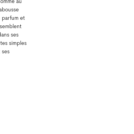
 comme au
labousse
re parfum et
i semblent
dans ses
stes simples
 ses