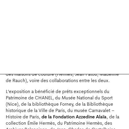
tenues féminines pour la pratique physique à la fin du
XIXe siècle à la masculinisation du vêtement féminin en
passant par l’introduction du sportswear dans le vestiaire
courant.
Ce dernier accrochage consacre une large section aux
sports d’hiver et revient sur l’émergence des stations
d’altitude avec le développement de nouvelles activités
hivernales : ski, luge, hockey sur glace, patinage,
traîneau… On assiste à l’apparition progressive de tenues
et accessoires adaptés, proposés à la fois par des
équipementiers spécialisés (Rossignol, Tunmer, Mavest),
des maisons de couture (Hermès, Jean Patou, Madeline
de Rauch), voire des collaborations entre les deux.
L’exposition a bénéficié de prêts exceptionnels du
Patrimoine de CHANEL, du Musée National du Sport
(Nice), de la bibliothèque Forney, de la Bibliothèque
historique de la Ville de Paris, du musée Carnavalet –
Histoire de Paris,
de la Fondation Azzedine Alaïa
, de la
collection Émile Hermès, du Patrimoine Hermès, des