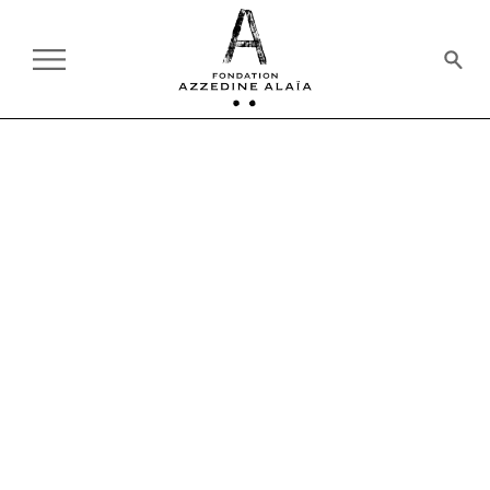
TOUS LES PRODUITS
CARTES POSTALES
ALAÏA/ GRÈS. AU-DELÀ
DE LA MODE
8 €