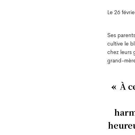
Le 26 févri
Ses parents,
cultive le 
chez leurs 
grand-mère 
À c
harm
heureu