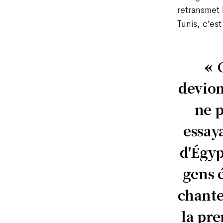
retransmet 
Tunis, c’est
devion
ne p
essaya
d'Égyp
gens é
chante
la pre