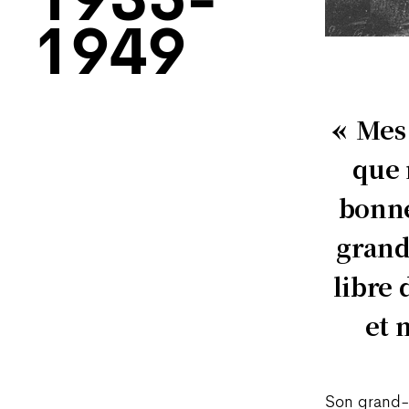
1935-
1949
Mes 
que 
bonne
grand
libre 
et 
Son grand-p