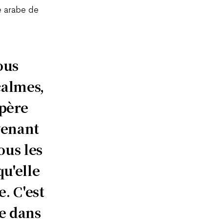
le arabe de
ous
calmes,
-père
 venant
ous les
qu'elle
. C'est
ée dans