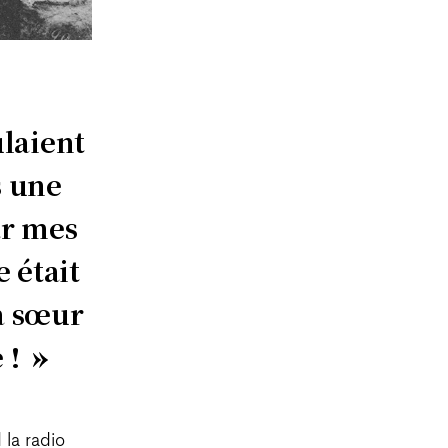
ulaient
s une
ar mes
 était
ma sœur
 !
 la radio