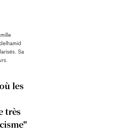
amille
bdelhamid
larisés. Sa
urs.
où les
 très
acisme"