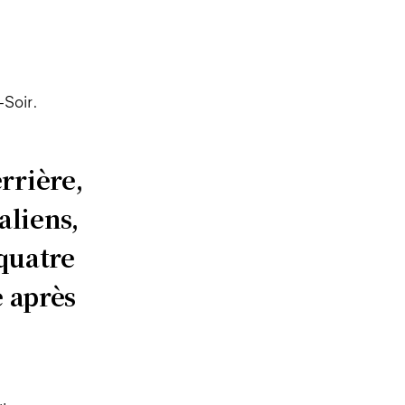
-Soir.
rrière,
aliens,
 quatre
e après