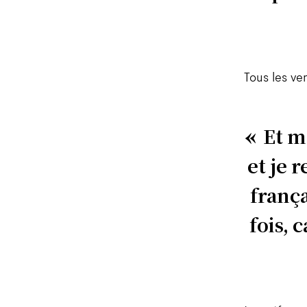
Tous les ve
Et m
et je 
frança
fois, 