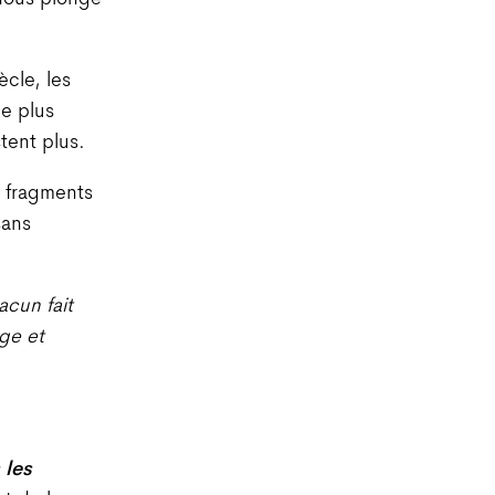
ècle, les
le plus
tent plus.
s fragments
sans
acun fait
oge et
 les