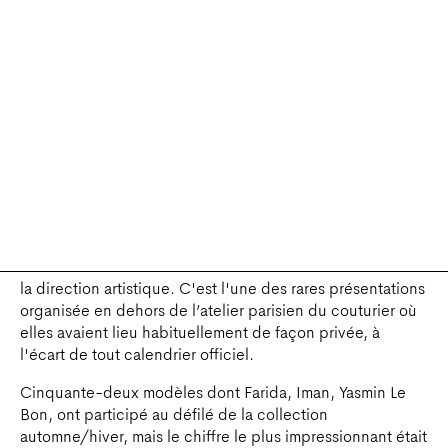
DESSIN DE JEAN-PAUL GOUDE POUR LA SCÉNOGRAPHIE DU
DÉFILÉ AZZEDINE ALAÏA AU PALLADIUM © JEAN-PAUL GOUDE
En 1985, Azzedine Alaïa organise un défilé exceptionnel
à New-York au Palladium. Les propriétaires de la
légendaire boîte de nuit réaménagée par Andrée
Putman, lui ont offert leur espace, lui permettant ainsi de
concevoir un défilé hors norme avec Jean-Paul Goude à
la direction artistique. C'est l'une des rares présentations
organisée en dehors de l’atelier parisien du couturier où
elles avaient lieu habituellement de façon privée, à
l'écart de tout calendrier officiel.
Cinquante-deux modèles dont Farida, Iman, Yasmin Le
Bon, ont participé au défilé de la collection
automne/hiver, mais le chiffre le plus impressionnant était