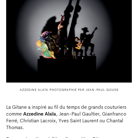
AZZEDINE ALAÏA PHOTOGRAPHIÉ PAR JEAN-PAUL GOUDE
La Gitane a inspiré au fil du temps de grands couturiers
comme
Azzedine Alaïa
, Jean-Paul Gaultier, Gianfranco
Ferré, Christian Lacroix, Yves Saint Laurent ou Chantal
Thomas.