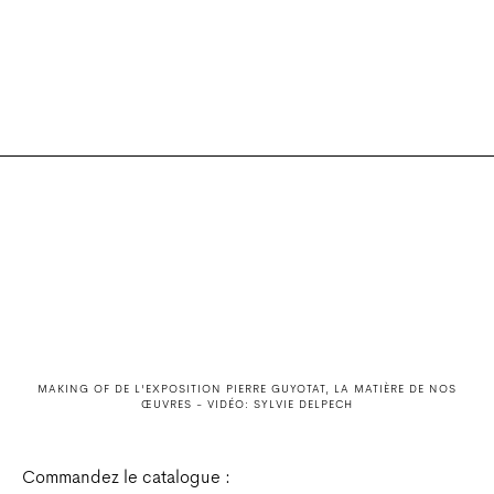
formes multiples – d’un véritable univers créatif,
ressource ouverte à tous.
MAKING OF DE L'EXPOSITION PIERRE GUYOTAT, LA MATIÈRE DE NOS
ŒUVRES - VIDÉO: SYLVIE DELPECH
Commandez le catalogue :