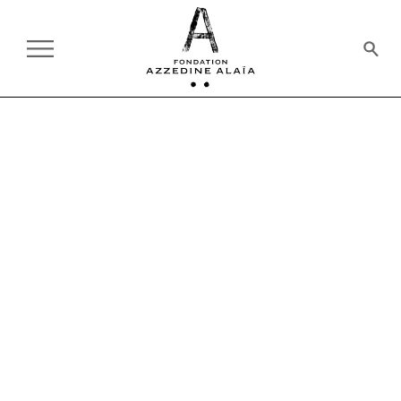
PROGRAMMES ÉDUCATIFS
SOUTIEN AUX TALENTS
PROGRAMMES ÉDUCATIFS
La mode est un patrimoine
culturel : il est important de
donner aux jeunes designers
l'occasion de découvrir le travail