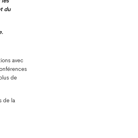
 les
et du
e.
tions avec
conférences
plus de
s de la