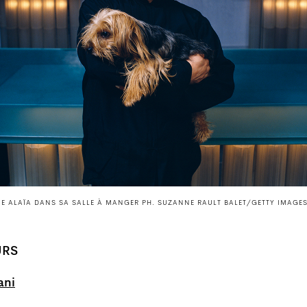
NE ALAÏA DANS SA SALLE À MANGER PH. SUZANNE RAULT BALET/GETTY IMAGE
URS
ani