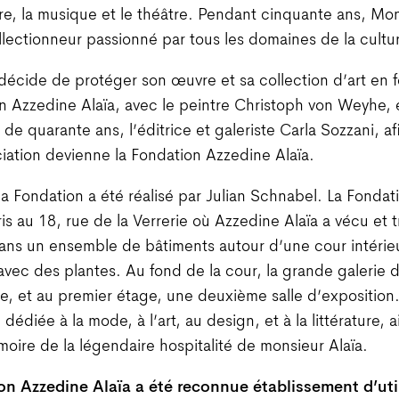
ure, la musique et le théâtre. Pendant cinquante ans, Mon
llectionneur passionné par tous les domaines de la cultu
 décide de protéger son œuvre et sa collection d’art en 
on Azzedine Alaïa, avec le peintre Christoph von Weyhe, 
 de quarante ans, l’éditrice et galeriste Carla Sozzani, a
iation devienne la Fondation Azzedine Alaïa.
la Fondation a été réalisé par Julian Schnabel. La Fondat
is au 18, rue de la Verrerie où Azzedine Alaïa a vécu et tr
ans un ensemble de bâtiments autour d’une cour intérie
ec des plantes. Au fond de la cour, la grande galerie d
re, et au premier étage, une deuxième salle d’exposition. 
e dédiée à la mode, à l’art, au design, et à la littérature, 
oire de la légendaire hospitalité de monsieur Alaïa.
on Azzedine Alaïa a été reconnue établissement d’uti