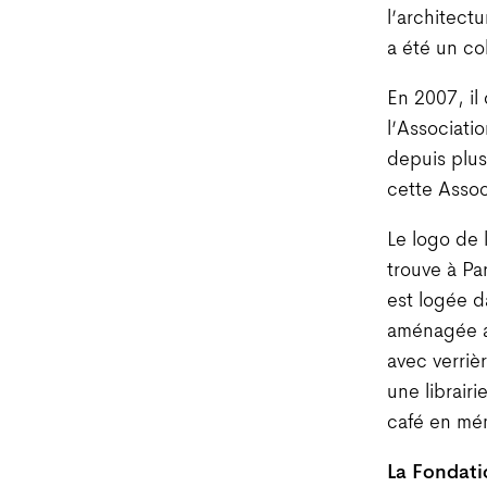
l’architect
a été un co
En 2007, il
l’Associati
depuis plus
cette Assoc
Le logo de 
trouve à Par
est logée d
aménagée av
avec verriè
une librairi
café en mém
La Fondati