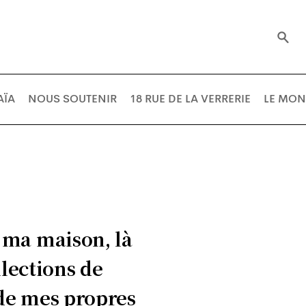
AÏA
NOUS SOUTENIR
18 RUE DE LA VERRERIE
LE MON
s ma maison, là
llections de
s de mes propres