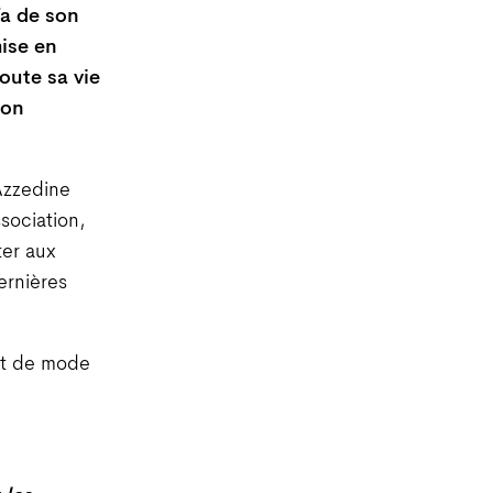
ïa de son
mise en
oute sa vie
ion
 Azzedine
sociation,
ter aux
ernières
 et de mode