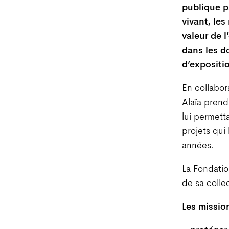
publique p
vivant, les
valeur de 
dans les d
d’expositio
En collabor
Alaïa prend
lui permett
projets qui
années.
La Fondatio
de sa colle
Les missio