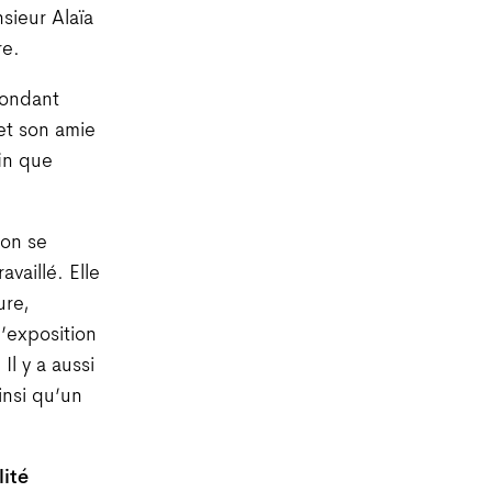
sieur Alaïa
re.
fondant
et son amie
fin que
ion se
availlé. Elle
ure,
’exposition
Il y a aussi
ainsi qu’un
lité