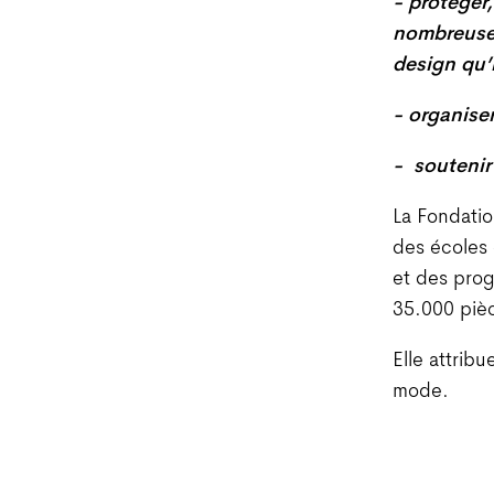
- protéger,
nombreuses
design qu’i
- organise
- soutenir 
La Fondatio
des écoles 
et des prog
35.000 piè
Elle attrib
mode.